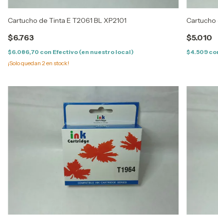
Cartucho de Tinta E T2061 BL XP2101
Cartucho 
$6.763
$5.010
$6.086,70
con
Efectivo (en nuestro local)
$4.509
co
¡Solo quedan
2
en stock!