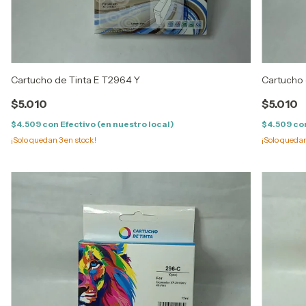
Cartucho de Tinta E T2964 Y
Cartucho 
$5.010
$5.010
$4.509
con
Efectivo (en nuestro local)
$4.509
co
¡Solo quedan
3
en stock!
¡Solo queda