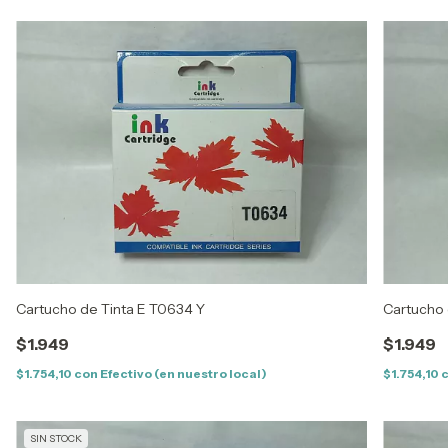
Cartucho de Tinta E T0634 Y
Cartucho 
$1.949
$1.949
$1.754,10
con
Efectivo (en nuestro local)
$1.754,10
SIN STOCK