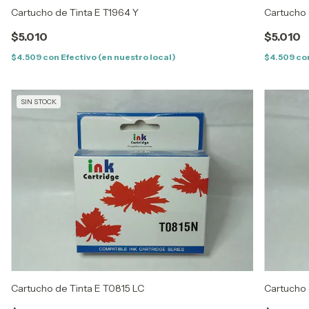
Cartucho de Tinta E T1964 Y
Cartucho 
$5.010
$5.010
$4.509
con
Efectivo (en nuestro local)
$4.509
co
SIN STOCK
Cartucho de Tinta E T0815 LC
Cartucho 