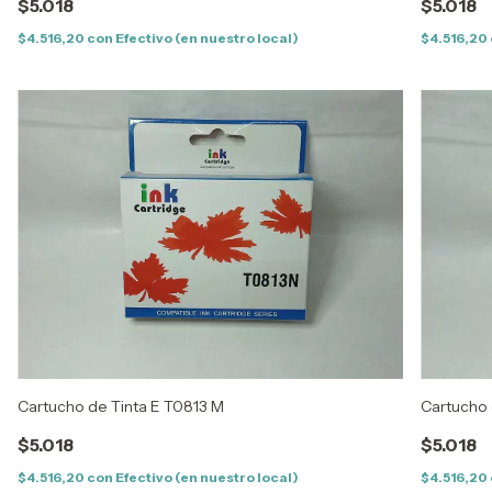
$5.018
$5.018
$4.516,20
con
Efectivo (en nuestro local)
$4.516,20
Cartucho de Tinta E T0813 M
Cartucho 
$5.018
$5.018
$4.516,20
con
Efectivo (en nuestro local)
$4.516,20