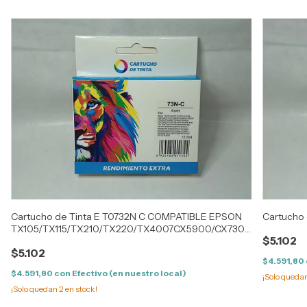
Cartucho de Tinta E T0732N C COMPATIBLE EPSON
Cartucho 
TX105/TX115/TX210/TX220/TX4007CX5900/CX7300
$5.102
(13ML)
$5.102
$4.591,80
$4.591,80
con
Efectivo (en nuestro local)
¡Solo queda
¡Solo quedan
2
en stock!