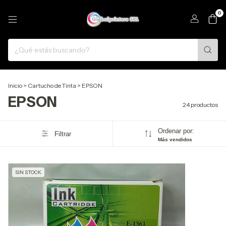
0
Inicio
>
Cartucho de Tinta
>
EPSON
EPSON
24 productos
Ordenar por:
Filtrar
Más vendidos
SIN STOCK