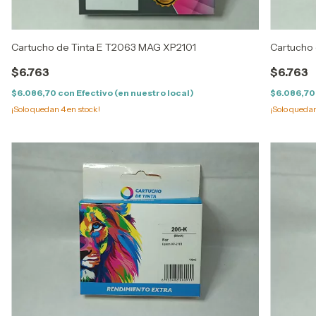
Cartucho de Tinta E T2063 MAG XP2101
Cartucho 
$6.763
$6.763
$6.086,70
con
Efectivo (en nuestro local)
$6.086,7
¡Solo quedan
4
en stock!
¡Solo queda