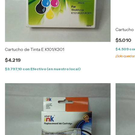
Cartucho 
$5.010
Cartucho de Tinta E K101/K301
$4.509
co
¡Solo queda
$4.219
$3.797,10
con
Efectivo (en nuestro local)