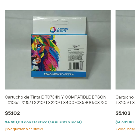
Cartucho de Tinta E T0734N Y COMPATIBLE EPSON
Cartucho
TX105/TX115/TX210/TX220/TX4007CX5900/CX7300
TX105/T
(13ML)
(13ML)
$5.102
$5.102
$4.591,80
con
Efectivo (en nuestro local)
$4.591,80
¡Solo quedan
5
en stock!
¡Solo queda