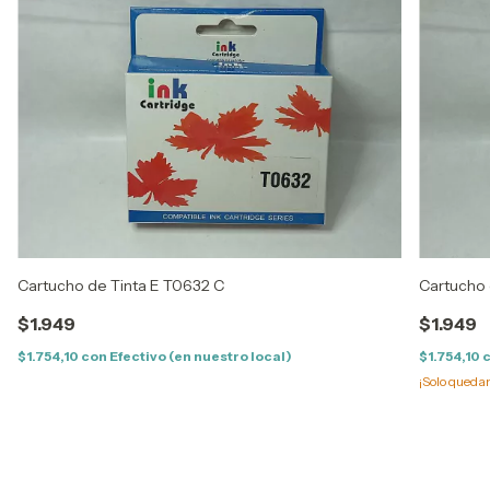
Cartucho de Tinta E T0632 C
Cartucho 
$1.949
$1.949
$1.754,10
con
Efectivo (en nuestro local)
$1.754,10
¡Solo queda