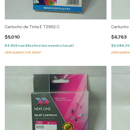
Cartucho de Tinta E T2962 C
Cartucho 
$5.010
$6.763
$4.509
con
Efectivo (en nuestro local)
$6.086,7
¡Solo quedan
2
en stock!
¡Solo queda