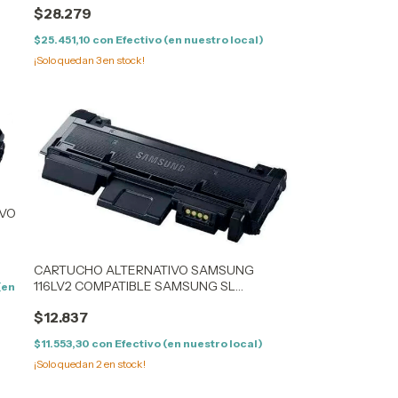
$28.279
$25.451,10
con
Efectivo (en nuestro local)
¡Solo quedan
3
en stock!
IVO
G
CARTUCHO ALTERNATIVO SAMSUNG
070
116LV2 COMPATIBLE SAMSUNG SL
(en
2625/2626/2825/2826/2675/2676/2875/2876
$12.837
$11.553,30
con
Efectivo (en nuestro local)
¡Solo quedan
2
en stock!