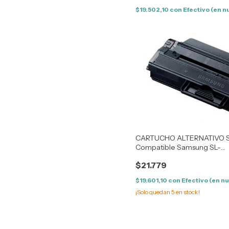
$19.502,10
con
Efectivo (en n
CARTUCHO ALTERNATIVO 
Compatible Samsung SL-
M2620/2820/M2670/2870
$21.779
$19.601,10
con
Efectivo (en nu
¡Solo quedan
5
en stock!