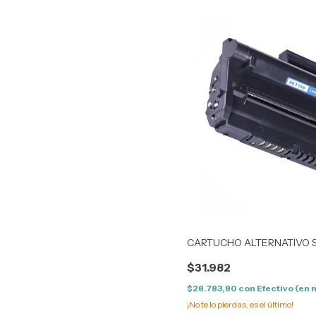
CARTUCHO ALTERNATIVO 
$31.982
$28.783,80
con
Efectivo (en 
¡No te lo pierdas, es el último!