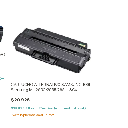
IVO
,
 (en
CARTUCHO ALTERNATIVO SAMSUNG 103L
Samsung ML 2950/2955/2951 - SCX
4728/4729
$20.928
$18.835,20
con
Efectivo (en nuestro local)
¡No te lo pierdas, es el último!