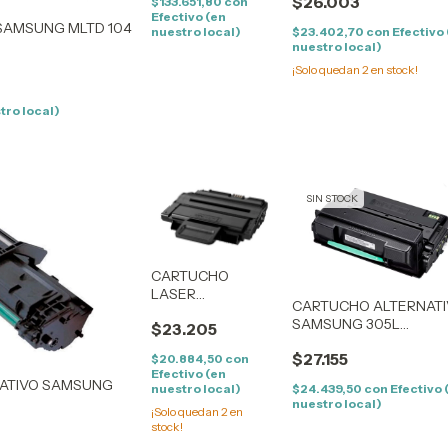
$26.003
COMPATIBLE Samsung
$133.651,80
con
Efectivo (en
Pro-Xpress M4080FX /
SAMSUNG MLTD 104
$23.402,70
con
Efectivo
nuestro local)
M4030ND
nuestro local)
/1675/1676/1677/1865
¡Solo quedan
2
en stock!
tro local)
SIN STOCK
CARTUCHO
LASER
CARTUCHO ALTERNAT
ALTERNATIVO
SAMSUNG 305L
$23.205
SAMSUNG ML
COMPATIBLE SAMSUN
2850 COMPATIBLE
$27.155
ML 3750/3752/3753
$20.884,50
con
SAMSUNG ML
Efectivo (en
2850 / 2851 (5K)
ATIVO SAMSUNG
$24.439,50
con
Efectivo 
nuestro local)
nuestro local)
¡Solo quedan
2
en
stock!