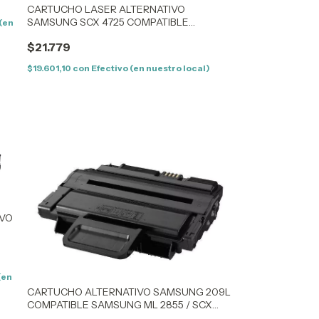
CARTUCHO LASER ALTERNATIVO
SAMSUNG SCX 4725 COMPATIBLE
 (en
SAMSUNG SCX 4725F / 4725FN
$21.779
$19.601,10
con
Efectivo (en nuestro local)
IVO
G
(en
CARTUCHO ALTERNATIVO SAMSUNG 209L
COMPATIBLE SAMSUNG ML 2855 / SCX
4824 / 4828