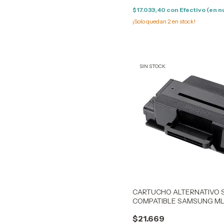
$17.033,40
con
Efectivo (en n
¡Solo quedan
2
en stock!
SIN STOCK
CARTUCHO ALTERNATIVO 
COMPATIBLE SAMSUNG M
3300/3310/3710/3312/3712/
$21.669
5739/5639/5737