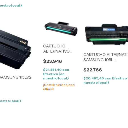
uestro local)
CARTUCHO
ALTERNATIVO
CARTUCHO ALTERNAT
SAMSUNG 108S
SAMSUNG 105L
$23.946
Compatible
Compatible Samsung
Samsung ML1640,
$22.766
ML1910, 1915, 2525, 2580
$21.551,40
con
1641, 2241, 2240
Efectivo (en
SCX4600, 4623
SAMSUNG 115LV2
$20.489,40
con
Efectivo
nuestro local)
nuestro local)
¡No te lo pierdas, es el
último!
estro local)