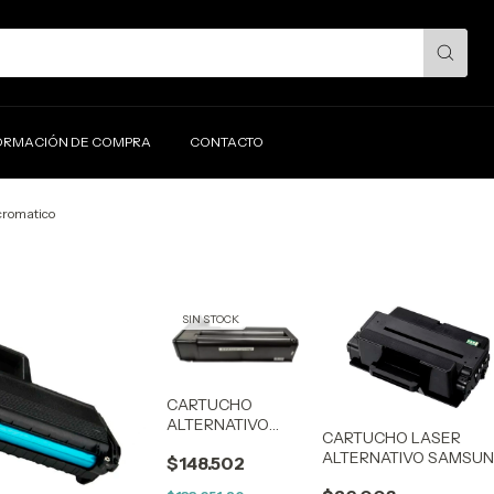
ORMACIÓN DE COMPRA
CONTACTO
cromatico
SIN STOCK
CARTUCHO
ALTERNATIVO
CARTUCHO LASER
SAMSUNG MLT-
ALTERNATIVO SAMSU
$148.502
D358S M5370
Pro-Xpress 201L
(30K)