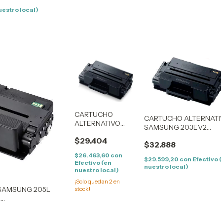
uestro local)
CARTUCHO
CARTUCHO ALTERNAT
ALTERNATIVO
SAMSUNG 203EV2
SAMSUNG
COMPATIBLE SAMSUN
$29.404
203UV2
$32.888
PROXPRESS SL-
COMPATIBLE
M3820/4020/M3870/4
$26.463,60
con
SAMSUNG SL-
$29.599,20
con
Efectivo 
Efectivo (en
nuestro local)
M4020/4070/4072
nuestro local)
¡Solo quedan
2
en
SAMSUNG 205L
stock!
L
3312/ SCX