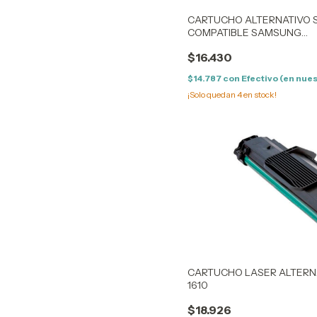
CARTUCHO ALTERNATIVO 
COMPATIBLE SAMSUNG
ML1660/1665/1667/1670/1671
$16.430
$14.787
con
Efectivo (en nues
¡Solo quedan
4
en stock!
CARTUCHO LASER ALTERN
1610
$18.926