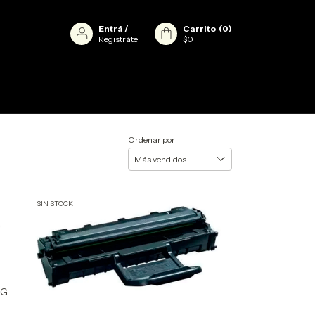
Entrá
/
Carrito
(
0
)
Registráte
$0
Ordenar por
SIN STOCK
NG