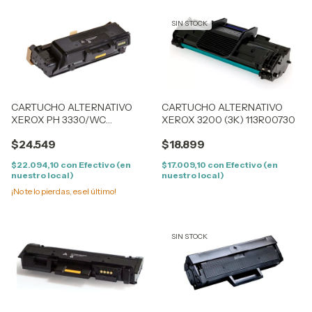
SIN STOCK
CARTUCHO ALTERNATIVO
CARTUCHO ALTERNATIVO
XEROX PH 3330/WC
XEROX 3200 (3K) 113R00730
3335/3345 (8,5K) 106R03621
$24.549
$18.899
$22.094,10
con
Efectivo (en
$17.009,10
con
Efectivo (en
nuestro local)
nuestro local)
¡No te lo pierdas, es el último!
SIN STOCK