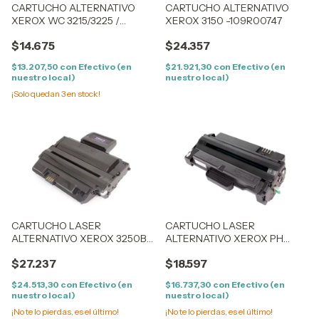
CARTUCHO ALTERNATIVO
CARTUCHO ALTERNATIVO
XEROX WC 3215/3225 /
XEROX 3150 -109R00747
PHASER 3052/3260 (3K)
$14.675
$24.357
106R02778
$13.207,50
con
Efectivo (en
$21.921,30
con
Efectivo (en
nuestro local)
nuestro local)
¡Solo quedan
3
en stock!
CARTUCHO LASER
CARTUCHO LASER
ALTERNATIVO XEROX 3250B
ALTERNATIVO XEROX PH
COMPATIBLE XEROX 3250
3140 COMPATIBLE XEROX
$27.237
$18.597
MFP
PHASER 3140B/3155B/3160B
$24.513,30
con
Efectivo (en
$16.737,30
con
Efectivo (en
nuestro local)
nuestro local)
¡No te lo pierdas, es el último!
¡No te lo pierdas, es el último!