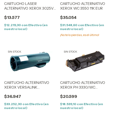
CARTUCHO LASER
CARTUCHO ALTERNATIVO
ALTERNATIVO XEROX 3025V2
XEROX WC 3550 11K EUR
COMPATIBLE XEROX PHASER
$13.577
$35.054
3020 /3025
$12.219,30
con
Efectivo (en
$31.548,60
con
Efectivo (en
nuestro local)
nuestro local)
¡No te lo pierdas, es el último!
SIN STOCK
SIN STOCK
CARTUCHO ALTERNATIVO
CARTUCHO ALTERNATIVO
XEROX VERSALINK
XEROX PH 3330/WC
B400/B405 (B405)
3335/3345 (15K) 106R03623
$36.947
$20.599
(106R03585) (24.6K)
106R03585
$33.252,30
con
Efectivo (en
$18.539,10
con
Efectivo (en
nuestro local)
nuestro local)