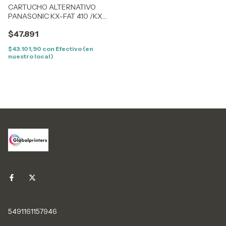
CARTUCHO ALTERNATIVO
PANASONIC KX-FAT 410 /KX
MB
$47.891
1520/1520AG/1500AG/1530AG
(F410) (2,5K)
$43.101,90
con
Efectivo (en
nuestro local)
5491161157946