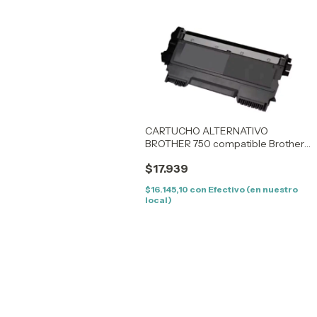
CARTUCHO ALTERNATIVO
BROTHER 750 compatible Brother
HL 5440/5445/5450/5470/6180/,
$17.939
MFC 8710/8910/8950
$16.145,10
con
Efectivo (en nuestro
local)