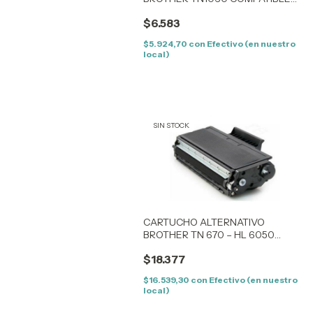
BROTHER
$6.583
TN1000/1030/1050/1060/1070/1075
- HL 1110/1112/1810/1815/1510/1512
$5.924,70
con
Efectivo (en nuestro
local)
SIN STOCK
CARTUCHO ALTERNATIVO
BROTHER TN 670 – HL 6050
(TN670 / TN4100 / 4150) - TONER
$18.377
$16.539,30
con
Efectivo (en nuestro
local)