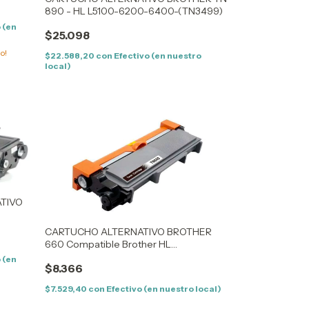
890 - HL L5100-6200-6400-(TN3499)
 (en
$25.098
mo!
$22.588,20
con
Efectivo (en nuestro
local)
TIVO
TN
CARTUCHO ALTERNATIVO BROTHER
175/26J
660 Compatible Brother HL
2300/2365/2340/2320/2360/2370/2380
 (en
$8.366
$7.529,40
con
Efectivo (en nuestro local)