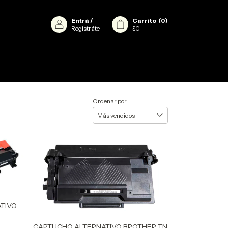
Entrá
/
Carrito
(
0
)
Registráte
$0
Ordenar por
TIVO
CARTUCHO ALTERNATIVO BROTHER TN