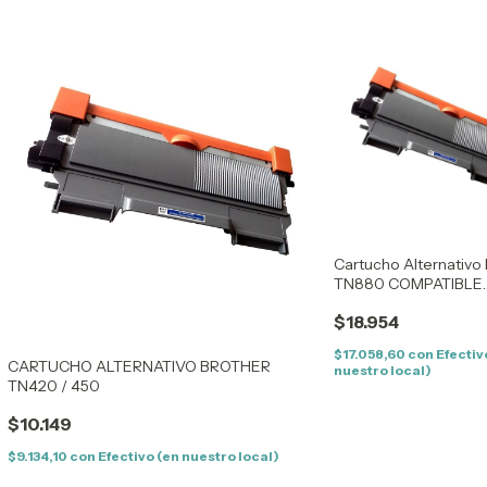
Cartucho Alternativo
TN880 COMPATIBLE
BROTHER HL L5100-
$18.954
6400-5600-5650-5
$17.058,60
con
Efectiv
CARTUCHO ALTERNATIVO BROTHER
nuestro local)
TN420 / 450
$10.149
$9.134,10
con
Efectivo (en nuestro local)