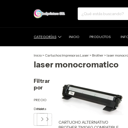
CATEGORÍAS
INICIO
PRODUCTOS
INF
Inicio
>
Cartuchos Impresoras Laser
>
Brother
>
laser monocr
laser monocromatico
Filtrar
por
PRECIO
Desde
Hasta
CARTUCHO ALTERNATIVO
BROTHER TN1060 COMPATIBLE