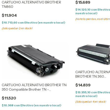
$15.689
CARTUCHO ALTERNATIVO BROTHER
TN860
$14.120,10
con
Efectivo
nuestro local)
$11.904
¡No te lo pierdas, es el últi
$10.713,60
con
Efectivo (en nuestro local)
¡Solo quedan
2
en stock!
CARTUCHO ALTERNA
BROTHER TN 360
Compatible Brother 
$14.839
CARTUCHO ALTERNATIVO BROTHER TN
360/2120/2125/2150/2
350 Compatible Brother TN -
-HL 2140/2150
$13.355,10
con
Efectivo
2000/2005/350/2025/2050/2075/2085/25j
nuestro local)
$11.520
¡Solo quedan
4
en stock!
$10.368
con
Efectivo (en nuestro local)