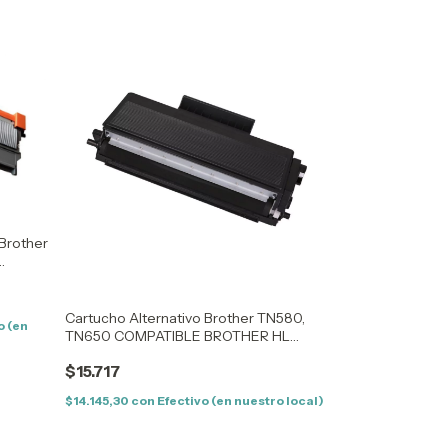
 Brother
6200-
800
Cartucho Alternativo Brother TN580,
o (en
TN650 COMPATIBLE BROTHER HL
TN550, TN580, TN620, TN650 -
$15.717
UNIVERSAL
$14.145,30
con
Efectivo (en nuestro local)