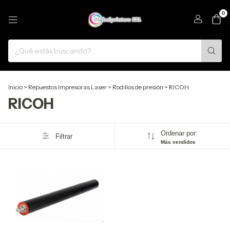
0
Inicio
>
Repuestos Impresoras Laser
>
Rodillos de presión
>
RICOH
RICOH
Ordenar por:
Filtrar
Más vendidos