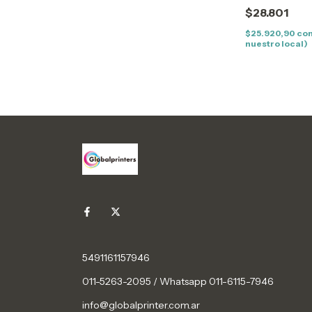
P2550 P2505
$28.801
$25.920,90
co
nuestro local)
5491161157946
011-5263-2095 / Whatsapp 011-6115-7946
info@globalprinter.com.ar