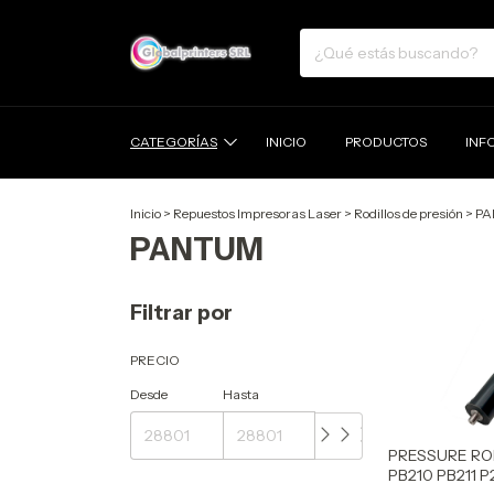
CATEGORÍAS
INICIO
PRODUCTOS
INF
Inicio
>
Repuestos Impresoras Laser
>
Rodillos de presión
>
PA
PANTUM
Filtrar por
PRECIO
Desde
Hasta
PRESSURE RO
PB210 PB211 