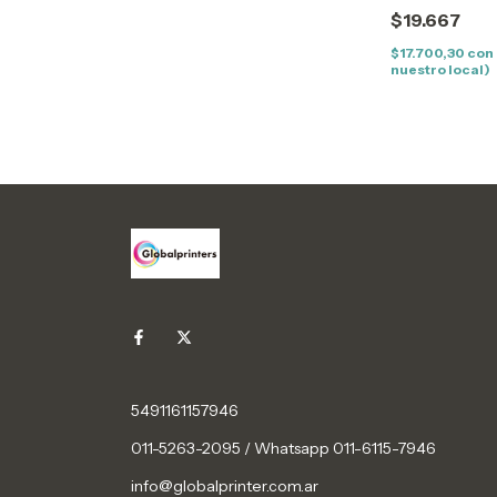
(ES5162) (12K)
$19.667
$17.700,30
con
nuestro local)
5491161157946
011-5263-2095 / Whatsapp 011-6115-7946
info@globalprinter.com.ar