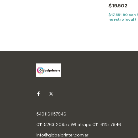
BP5100DN-D
$19.502
ADW-FDN-FDW
(30K)
$17.551,80
con
nuestro local)
5491161157946
011-5263-2095 / Whatsapp 011-6115-7946
info@globalprinter.com.ar