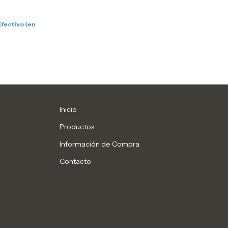
W/BM5100ADN-
 (DL5120)
Efectivo (en
Inicio
Productos
Información de Compra
Contacto