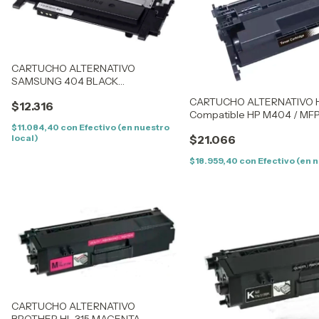
CARTUCHO ALTERNATIVO
SAMSUNG 404 BLACK
COMPATIBLE SAMSUNG
CARTUCHO ALTERNATIVO H
$12.316
C430/432/433/480/482/483
Compatible HP M404 / MF
$11.084,40
con
Efectivo (en nuestro
local)
$21.066
$18.959,40
con
Efectivo (en 
CARTUCHO ALTERNATIVO
BROTHER HL 315 MAGENTA