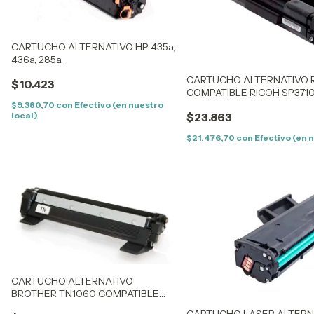
CARTUCHO ALTERNATIVO HP 435a,
436a, 285a.
CARTUCHO ALTERNATIVO R
$10.423
COMPATIBLE RICOH SP3710 
$9.380,70
con
Efectivo (en nuestro
local)
$23.863
$21.476,70
con
Efectivo (en 
CARTUCHO ALTERNATIVO
BROTHER TN1060 COMPATIBLE
BROTHER
CARTUCHO LASER ALTERN