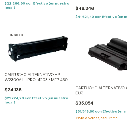
CHIP
$22.266,90
con
Efectivo (en nuestro
local)
$46.246
$41.621,40
con
Efectivo (en n
SIN STOCK
CARTUCHO ALTERNATIVO HP
W2300A LJ PRO-4203 / MFP 4303
(230AK) BLACK (2K) – SIN CHIP
CARTUCHO ALTERNATIVO X
$24.138
EUR
$21.724,20
con
Efectivo (en nuestro
local)
$35.054
$31.548,60
con
Efectivo (en n
¡No te lo pierdas, es el último!