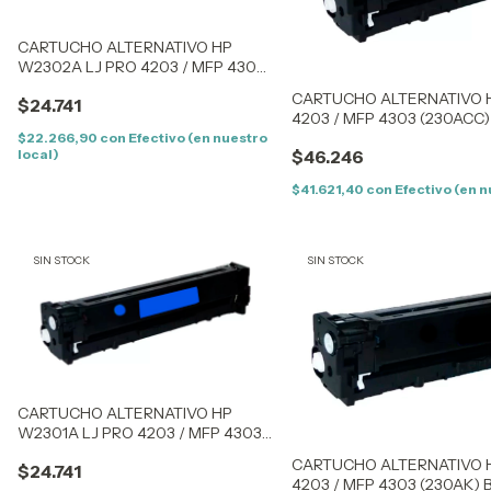
CARTUCHO ALTERNATIVO HP
W2302A LJ PRO 4203 / MFP 4303
(230AY) YELLOW (1,8K) – SIN CHIP
CARTUCHO ALTERNATIVO H
$24.741
4203 / MFP 4303 (230ACC) 
CHIP
$22.266,90
con
Efectivo (en nuestro
local)
$46.246
$41.621,40
con
Efectivo (en n
SIN STOCK
SIN STOCK
CARTUCHO ALTERNATIVO HP
W2301A LJ PRO 4203 / MFP 4303
(230AC) CYAN (1,8K) – SIN CHIP
CARTUCHO ALTERNATIVO 
$24.741
4203 / MFP 4303 (230AK) 