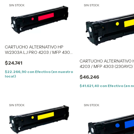
SIN STOCK
SIN STOCK
CARTUCHO ALTERNATIVO HP
W2303A LJ PRO 4203 / MFP 4303
(230AM) MAGENTA (1,8K) – SIN
CARTUCHO ALTERNATIVO 
$24.741
CHIP
4203 / MFP 4303 (230AYC) 
CON CHIP
$22.266,90
con
Efectivo (en nuestro
local)
$46.246
$41.621,40
con
Efectivo (en n
SIN STOCK
SIN STOCK