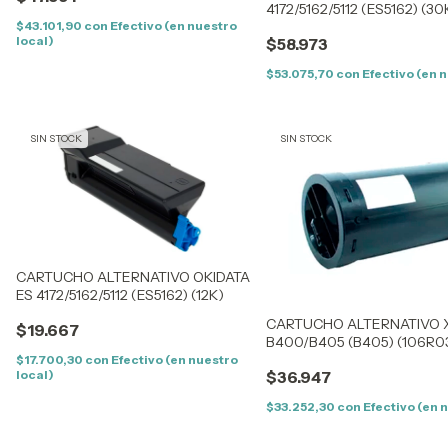
4172/5162/5112 (ES5162) (30
$43.101,90
con
Efectivo (en nuestro
local)
$58.973
$53.075,70
con
Efectivo (en 
SIN STOCK
SIN STOCK
CARTUCHO ALTERNATIVO OKIDATA
ES 4172/5162/5112 (ES5162) (12K)
CARTUCHO ALTERNATIVO 
$19.667
B400/B405 (B405) (106R03
106R03585
$17.700,30
con
Efectivo (en nuestro
local)
$36.947
$33.252,30
con
Efectivo (en 