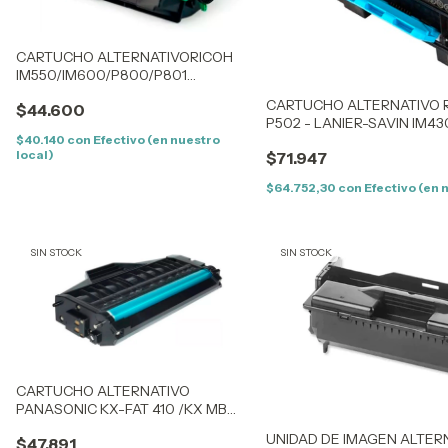
CARTUCHO ALTERNATIVORICOH
IM550/IM600/P800/P801
(EDP:418477) (IM600/IM550) (22K)
CARTUCHO ALTERNATIVO R
$44.600
P502 - LANIER-SAVIN IM43
(17.4K) - NEW
$40.140
con
Efectivo (en nuestro
local)
$71.947
$64.752,30
con
Efectivo (en 
SIN STOCK
SIN STOCK
CARTUCHO ALTERNATIVO
PANASONIC KX-FAT 410 /KX MB
1520/1520AG/1500AG/1530AG
UNIDAD DE IMAGEN ALTERN
$47.891
(F410) (2,5K)