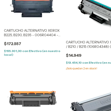
CARTUCHO ALTERNATIVO XEROX
B225, B230, B235 - 006R04404 -
6K CON CHIP
CARTUCHO ALTERNATIVO X
$172.557
/ B210 / B215 (106R04348) (
$155.301,30
con
Efectivo (en nuestro
local)
$14.949
$13.454,10
con
Efectivo (en n
¡Solo quedan
2
en stock!