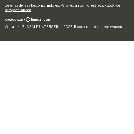
Defensa de las y los consumidores. Para reclamos
ingresá acá.
/
Botón de
arrepentimiento
Copyright GLOBALPRINTERS SRL - 2026. Todos los derechos reservados.