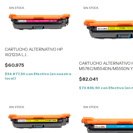
SIN STOCK
SIN STOCK
CARTUCHO ALTERNATIVO HP
W2123A LJ
M578C/M554DN/M555DN
CARTUCHO ALTERNATIVO H
$60.975
MAGENTA (212AM) (5,5K) SIN CHIP
M578C/M554DN/M555DN Y
(5,5K) CON CHIP
$54.877,50
con
Efectivo (en nuestro
local)
$82.041
$73.836,90
con
Efectivo (en 
SIN STOCK
SIN STOCK