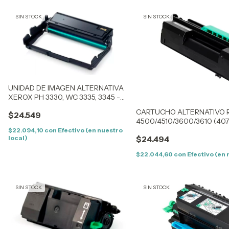
SIN STOCK
SIN STOCK
UNIDAD DE IMAGEN ALTERNATIVA
XEROX PH 3330, WC 3335, 3345 -
(101R00555)
CARTUCHO ALTERNATIVO 
$24.549
4500/4510/3600/3610 (4073
$22.094,10
con
Efectivo (en nuestro
local)
$24.494
$22.044,60
con
Efectivo (en 
SIN STOCK
SIN STOCK