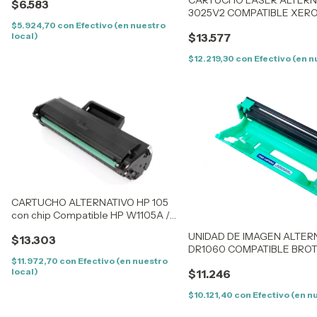
$6.583
TN1000/1030/1050/1060/1070/1075
3025V2 COMPATIBLE XER
- HL 1110/1112/1810/1815/1510/1512
/3025
$5.924,70
con
Efectivo (en nuestro
local)
$13.577
$12.219,30
con
Efectivo (en n
CARTUCHO ALTERNATIVO HP 105
con chip Compatible HP W1105A /
107W / 135W / 107A / 135A / 137W
UNIDAD DE IMAGEN ALTER
$13.303
DR1060 COMPATIBLE BRO
1000/1010/1020/1030/1035
$11.972,70
con
Efectivo (en nuestro
local)
$11.246
$10.121,40
con
Efectivo (en n