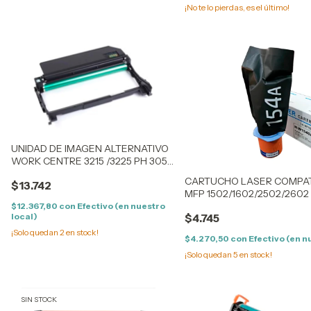
¡No te lo pierdas, es el último!
UNIDAD DE IMAGEN ALTERNATIVO
WORK CENTRE 3215 /3225 PH 3052
/3260 10K
CARTUCHO LASER COMPATI
$13.742
MFP 1502/1602/2502/2602 
(2,5K)
$12.367,80
con
Efectivo (en nuestro
local)
$4.745
¡Solo quedan
2
en stock!
$4.270,50
con
Efectivo (en n
¡Solo quedan
5
en stock!
SIN STOCK