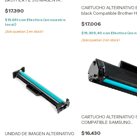
compatible Brother HL 4150/4570,
CARTUCHO ALTERNATIVO B
$17.390
MFC 9460/9560/9970
black Compatible Brother 
9460/9560/9970
$15.651
con
Efectivo (en nuestro
$17.006
local)
¡Solo quedan
2
en stock!
$15.305,40
con
Efectivo (en 
¡Solo quedan
2
en stock!
CARTUCHO ALTERNATIVO 
COMPATIBLE SAMSUNG
ML1660/1665/1667/1670/1671
$16.430
UNIDAD DE IMAGEN ALTERNATIVO