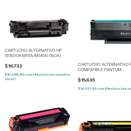
CARTUCHO ALTERNATIVO HP
W1500A M111A/M141W (150A)
(0,975K) CON CHIP
CARTUCHO ALTERNATIVO P
$16.732
COMPATIBLE PANTUM
P2500/P2502/M6550/M6
$15.058,80
con
Efectivo (en nuestro
local)
$15.635
$14.071,50
con
Efectivo (en n