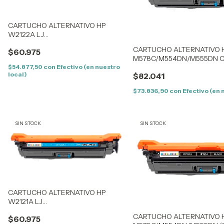
CARTUCHO ALTERNATIVO HP
W2122A LJ
M578C/M554DN/M555DN YELLOW
CARTUCHO ALTERNATIVO H
$60.975
(212AY) (5,5K) SIN CHIP
M578C/M554DN/M555DN CYA
CON CHIP
$54.877,50
con
Efectivo (en nuestro
local)
$82.041
$73.836,90
con
Efectivo (en 
SIN STOCK
SIN STOCK
CARTUCHO ALTERNATIVO HP
W2121A LJ
M578C/M554DN/M555DN CYAN
CARTUCHO ALTERNATIVO H
$60.975
(212AC) (5,5K) SIN CHIP