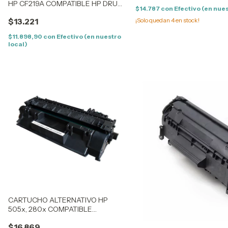
HP CF219A COMPATIBLE HP DRUM
$14.787
con
Efectivo (en nues
LJP M102, M130
¡Solo quedan
4
en stock!
$13.221
$11.898,90
con
Efectivo (en nuestro
local)
CARTUCHO ALTERNATIVO HP
505x, 280x COMPATIBLE
UNIVERSAL HP2030/2035-
$16.869
LJP400/M401/M425 -6300/6650