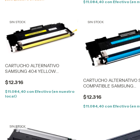
$11.084,40
con
Efectivo (en n
SIN STOCK
SIN STOCK
CARTUCHO ALTERNATIVO
SAMSUNG 404 YELLOW
COMPATIBLE SAMSUNG
CARTUCHO ALTERNATIVO 
$12.316
C430/432/433/480/482/483
COMPATIBLE SAMSUNG
C430/432/433/480/482/48
$11.084,40
con
Efectivo (en nuestro
local)
$12.316
$11.084,40
con
Efectivo (en n
SIN STOCK