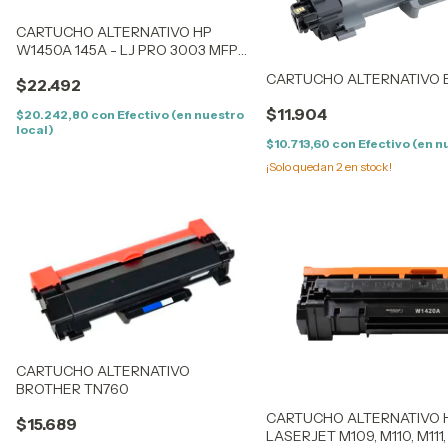
CARTUCHO ALTERNATIVO HP
W1450A 145A - LJ PRO 3003 MFP
3103 1.7K
CARTUCHO ALTERNATIVO 
$22.492
$11.904
$20.242,80
con
Efectivo (en nuestro
local)
$10.713,60
con
Efectivo (en n
¡Solo quedan
2
en stock!
CARTUCHO ALTERNATIVO
BROTHER TN760
CARTUCHO ALTERNATIVO 
$15.689
LASERJET M109, M110, M111, 