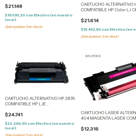
1213/14/1215/16/17 -
CARTUCHO ALTERNATIVO 
$21.148
1513/14/1515/16/17/18/19 - CM
COMPATIBLE HP Color LJ CP 1
1300/1312 - LPB 5050/8050 /
1513/14/1515/16/17/18/19 - CM
$19.033,20
con
Efectivo (en nuestro
1411/12/13/15/16/17/18
local)
$21.614
5050/8050 / 1411/12/13/
¡Solo quedan
3
en stock!
$19.452,60
con
Efectivo (en n
¡Solo quedan
2
en stock!
SIN STOCK
CARTUCHO ALTERNATIVO HP 287A
COMPATIBLE HP LJE
M506DN/X/N/DN DRUCKER /
CARTUCHO LASER ALTER
$24.741
FLOW M527Z/DN/F/C
404 MAGENTA LASER COM
C430/432/433/480/482/48
$22.266,90
con
Efectivo (en nuestro
local)
$12.316
¡Solo quedan
5
en stock!