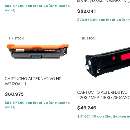
M578C/M554DN/M555DN (2
(5,5K) CON CHIP
$54.877,50
con
Efectivo (en nuestro
local)
$82.041
$73.836,90
con
Efectivo (en 
SIN STOCK
SIN STOCK
CARTUCHO ALTERNATIVO HP
W2120A LJ
M578C/M554DN/M555DN (212AK)
CARTUCHO ALTERNATIVO 
$60.975
BLACK (5,5K) SIN CHIP
4203 / MFP 4303 (230AMC)
CON CHIP
$54.877,50
con
Efectivo (en nuestro
local)
$46.246
$41.621,40
con
Efectivo (en n