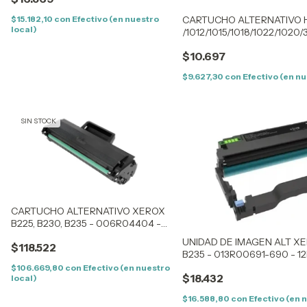
$15.182,10
con
Efectivo (en nuestro
CARTUCHO ALTERNATIVO H
local)
/1012/1015/1018/1022/1020
$10.697
$9.627,30
con
Efectivo (en nu
SIN STOCK
CARTUCHO ALTERNATIVO XEROX
B225, B230, B235 - 006R04404 -
3K CON CHIP
UNIDAD DE IMAGEN ALT XER
$118.522
B235 - 013R00691-690 - 1
$106.669,80
con
Efectivo (en nuestro
$18.432
local)
$16.588,80
con
Efectivo (en 