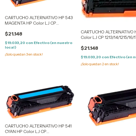
CARTUCHO ALTERNATIVO HP 543
MAGENTA HP Color LJ CP
1213/14/1215/16/17 -
CARTUCHO ALTERNATIVO 
$21.148
1513/14/1515/16/17/18/19 - CM
Color LJ CP 1213/14/1215/16/1
1300/1312 - LPB 5050/8050 /
1513/14/1515/16/17/18/19 - CM
$19.033,20
con
Efectivo (en nuestro
1411/12/13/15/16/17/
local)
$21.148
5050/8050 / 1411/12/13/15/16/
¡Solo quedan
3
en stock!
$19.033,20
con
Efectivo (en n
¡Solo quedan
2
en stock!
CARTUCHO ALTERNATIVO HP 541
CYAN HP Color LJ CP