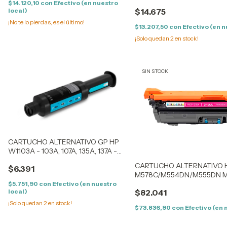
M141 - (142A) - (0.9K)
$14.120,10
con
Efectivo (en nuestro
local)
$14.675
¡No te lo pierdas, es el último!
$13.207,50
con
Efectivo (en n
¡Solo quedan
2
en stock!
SIN STOCK
CARTUCHO ALTERNATIVO GP HP
W1103A - 103A, 107A, 135A, 137A -
NEVERSTOP - (2.5K)
CARTUCHO ALTERNATIVO H
$6.391
M578C/M554DN/M555DN M
(5,5K) CON CHIP
$5.751,90
con
Efectivo (en nuestro
local)
$82.041
¡Solo quedan
2
en stock!
$73.836,90
con
Efectivo (en 